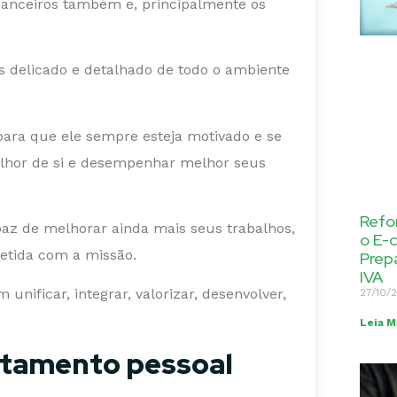
inanceiros também e, principalmente os
 delicado e detalhado de todo o ambiente
para que ele sempre esteja motivado e se
elhor de si e desempenhar melhor seus
Refo
az de melhorar ainda mais seus trabalhos,
o E-
etida com a missão.
Prep
IVA
nificar, integrar, valorizar, desenvolver,
27/10/
Leia M
rtamento pessoal