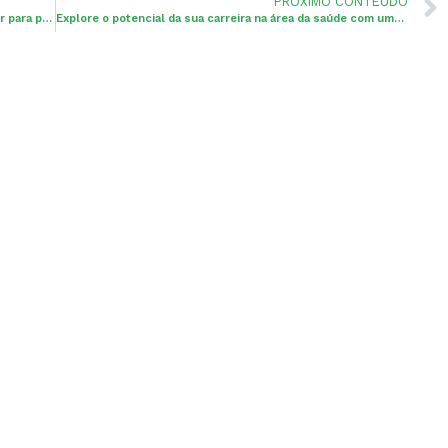
PRÓXIMO CONTEÚDO
Responsabilidade Solidária: O que você precisa saber para proteger o seu negócio
Explore o potencial da sua carreira na área da saúde com uma contabilidade especializada